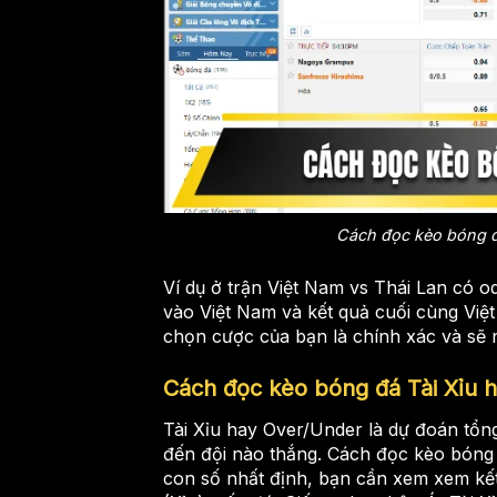
Cách đọc kèo bóng đ
Ví dụ ở trận Việt Nam vs Thái Lan có odd
vào Việt Nam và kết quả cuối cùng Việt
chọn cược của bạn là chính xác và sẽ n
Cách đọc kèo bóng đá Tài Xỉu 
Tài Xỉu hay Over/Under là dự đoán tổn
đến đội nào thắng. Cách đọc kèo bóng 
con số nhất định, bạn cần xem xem kết