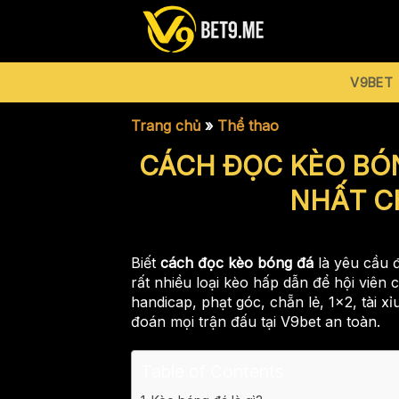
Bỏ
qua
nội
dung
V9BET
Trang chủ
»
Thể thao
CÁCH ĐỌC KÈO BÓ
NHẤT C
Biết
cách đọc kèo bóng đá
là yêu cầu đ
rất nhiều loại kèo hấp dẫn để hội viên 
handicap, phạt góc, chẵn lẻ, 1×2, tài xỉ
đoán mọi trận đấu tại V9bet an toàn.
Table of Contents