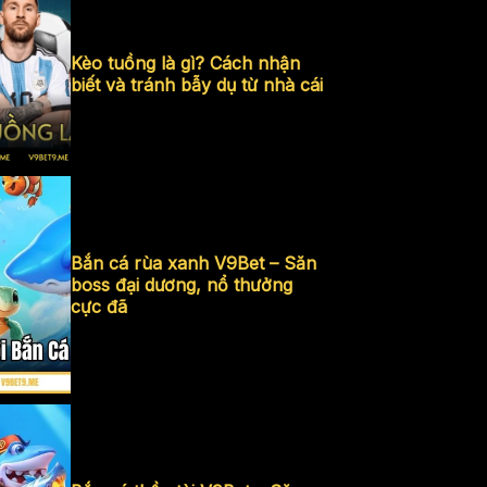
Kèo tuồng là gì? Cách nhận
biết và tránh bẫy dụ từ nhà cái
o tuồng
là gì
Bắn cá rùa xanh V9Bet – Săn
boss đại dương, nổ thưởng
u ý khi
cực đã
i bắn cá
ùa xanh