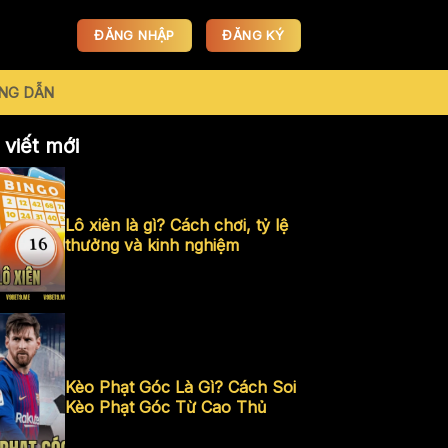
ĐĂNG NHẬP
ĐĂNG KÝ
NG DẪN
 viết mới
Lô xiên là gì? Cách chơi, tỷ lệ
thưởng và kinh nghiệm
lô xiên
Kèo Phạt Góc Là Gì? Cách Soi
Kèo Phạt Góc Từ Cao Thủ
èo phạt