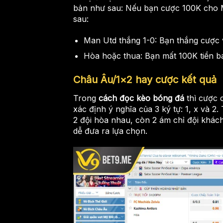
bản như sau: Nếu bạn cược 100K cho M
sau:
Man Utd thắng 1-0: Bạn thắng cược
Hòa hoặc thua: Bạn mất 100K tiền b
Châu Âu/1×2 hay cược kết quả
Trong
cách đọc kèo bóng đá
thì cược c
xác định ý nghĩa của 3 ký tự: 1, x và 2
2 đội hòa nhau, còn 2 ám chỉ đội khác
dễ đưa ra lựa chọn.