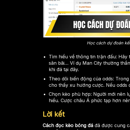
Học cách dự đoán kết
Tìm hiểu về thông tin trận đấu: Hãy 
sân bãi… Ví dụ Man City thường thắn
khi đá tại đây.
Theo dõi biến động của odds: Trong
cho thấy xu hướng cược. Nếu odds đ
Chọn kèo phù hợp: Người mới nên lự
hiểu. Cược châu Á phức tạp hơn nên
Lời kết
Cách đọc kèo bóng đá
đã được cung cấp