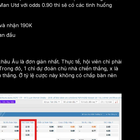
an Utd với odds 0.90 thì sẽ có các tình huống
 và nhận 190K
an đầu
hâu Âu là đơn giản nhất. Thực tế, hội viên chỉ phải
. Trong đó, 1 chỉ dự đoán chủ nhà chiến thắng, x là
h thắng. Ở tỷ lệ cược này không có chấp bàn nên