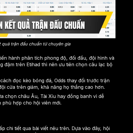
 quả trận đấu chuẩn từ chuyên gia
tiến hành phân tích phong độ, đối đầu, đội hình và
g đậm trên Etihad thì nên ưu tiên chọn câu lạc bộ
 cách đọc kèo bóng đá, Odds thay đổi trước trận
ội cửa trên giảm, khả năng họ thắng cao hơn.
a chọn châu Âu, Tài Xỉu hay đồng banh vì dễ
 phù hợp cho hội viên mới.
 chi tiết qua bài viết nêu trên. Dựa vào đây, hội