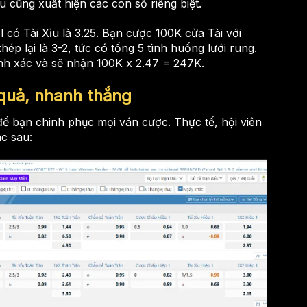
u cũng xuất hiện các con số riêng biệt.
l có Tài Xỉu là 3.25. Bạn cược 100K cửa Tài với
hép lại là 3-2, tức có tổng 5 tình huống lưới rung.
nh xác và sẽ nhận 100K x 2.47 = 247K.
quả, nhanh thắng
để bạn chinh phục mọi ván cược. Thực tế, hội viên
c sau: