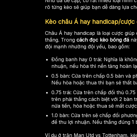
Như đã đề cập, có rất nhiều loại hình c
rõ từng kèo sẽ giúp bạn dễ dàng lựa c
Kèo châu Á hay handicap/cược
Châu Á hay handicap là loại cược giú
thắng. Trong
cách đọc kèo bóng đá
này
đội mạnh nhường đội yếu, bao gồm:
Đồng banh hay 0 trái: Nghĩa là không
nhuận, nếu hòa thì nền tảng hoàn l
0.5 bàn: Cửa trên chấp 0.5 bàn và ph
Nếu hòa hoặc thua thì bạn sẽ thất bạ
0.75 trái: Cửa trên chấp đối thủ 0.7
trên phải thắng cách biệt với 2 bàn t
nửa tiền, hòa hoặc thua sẽ mất cược
1.0 bàn: Cửa trên sẽ chấp đối phương
để thu lợi nhuận. Nếu thắng đúng 1 b
Ví dụ ở trận Man Utd vs Tottenham, kè