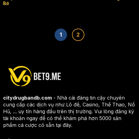
Bờ
1
2
citydrugbandb.com
- Nhà cái đáng tin cậy chuyên
cung cấp các dịch vụ như Lô đề, Casino, Thể Thao, Nổ
Hũ, ... uy tín hàng đầu trên thị trường. Vui lòng đăng ký
tài khoản ngay để có thể khám phá hơn 5000 sản
phẩm cá cược có sẵn tại đây.