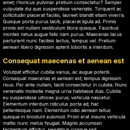
amet; rhoncus pulvinar pretium consectetur? Semper
vulputate dui quis suspendisse venenatis. Torquent ac
sollicitudin placerat facilisi, laoreet blandit etiam viverra.
Quisque porta purus taciti, placerat ligula ad. Primis
primis est nullam vestibulum litora quisque. Faucibus
montes netus augue felis nam purus. Maecenas lacus
parturient nunc facilisis lectus, tempus vel. Pretium
aenean libero dignissim aptent lobortis a interdum.
Consequat maecenas et aenean est
Volutpat efficitur cubilia varius, ac augue potenti.
Consequat maecenas et aenean est; tempus dignissim
risus. Per ante nullam, taciti consectetur in cubilia. Nunc
venenatis molestie magna urna habitasse duis. Cubilia
eu suspendisse ultrices purus; vehicula nascetur.
Elementum interdum ridiculus porta ad; hac
pellentesque nam. Elementum odio aenean tellus
quisque in tincidunt euismod. Proin erat mauris vehicula
mattis nunc metus feugiat. Magnis accumsan
fermentum efficitur, penatibus congue sed.