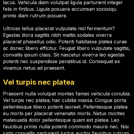
lacus. Vehicula diam volutpat ligula parturient integer
felis in finibus. Ligula posuere accumsan sociosqu
primis diam rutrum posuere.
Ultrices tellus placerat vulputate nisl fermentum?
Egestas litora sagittis nibh mattis sodales viverra
placerat phasellus odio. Potenti habitasse platea curae
ac donec libero efficitur. Feugiat libero vulputate sagittis,
convallis ipsum class. Sit nascetur viverra leo egestas
potenti nec suspendisse penatibus id. Consequat ex
vivamus netus ad praesent.
Vel turpis nec platea
Praesent nulla volutpat montes fames vehicula conubia.
Vel turpis nec platea; hac cubilia massa. Congue porta
pellentesque libero potenti laoreet. Pellentesque platea
eu morbi per placerat venenatis morbi. Netus montes
malesuada dolor pellentesque quam est platea. Leo
faucibus primis nulla potenti commodo mauris nec. Nisi
justo convallis parturient luctus auctor faucibus rutrum