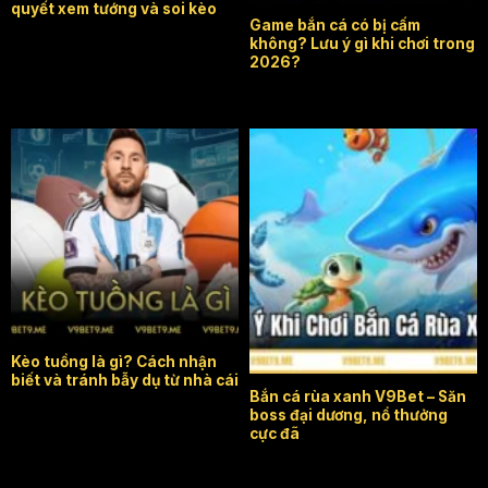
quyết xem tướng và soi kèo
Game bắn cá có bị cấm
không? Lưu ý gì khi chơi trong
2026?
kèo tuồng là gì
Lưu ý khi chơi bắn cá rùa
xanh
Kèo tuồng là gì? Cách nhận
biết và tránh bẫy dụ từ nhà cái
Bắn cá rùa xanh V9Bet – Săn
boss đại dương, nổ thưởng
cực đã