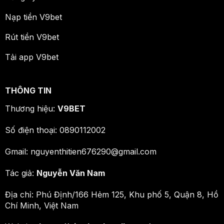
Nạp tiền V9bet
Rút tiền V9bet
Tải app V9bet
THÔNG TIN
Thương hiệu:
V9BET
Số điện thoại: 0890112002
Gmail:
nguyenthitien676290@gmail.com
Tác giả:
Nguyễn Văn Nam
Địa chỉ:
Phú Định/166 Hẻm 125, Khu phố 5, Quận 8, Hồ
Chí Minh, Việt Nam