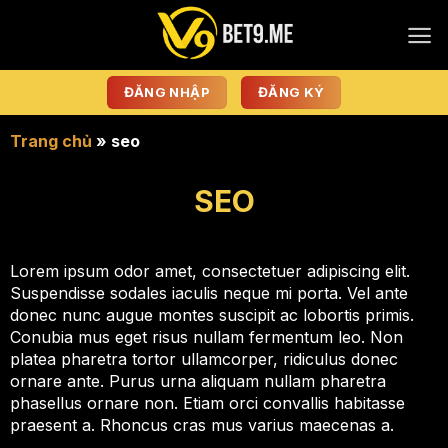
Bỏ
qua
nội
dung
ĐĂNG NHẬP
ĐĂNG KÝ
Trang chủ
»
seo
SEO
Lorem ipsum odor amet, consectetuer adipiscing elit.
Suspendisse sodales iaculis neque mi porta. Vel ante
donec nunc augue montes suscipit ac lobortis primis.
Conubia mus eget risus nullam fermentum leo. Non
platea pharetra tortor ullamcorper, ridiculus donec
ornare ante. Purus urna aliquam nullam pharetra
phasellus ornare non. Etiam orci convallis habitasse
praesent a. Rhoncus cras mus varius maecenas a.