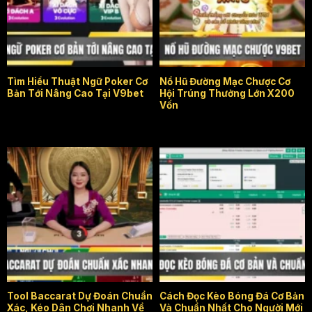
Thuật ngữ Poker
Nổ hũ Đường Mạc Chược
Tìm Hiểu Thuật Ngữ Poker Cơ
Nổ Hũ Đường Mạc Chược Cơ
Bản Tới Nâng Cao Tại V9bet
Hội Trúng Thưởng Lớn X200
Vốn
Tool Baccarat
Cách đọc kèo bóng đá
Tool Baccarat Dự Đoán Chuẩn
Cách Đọc Kèo Bóng Đá Cơ Bản
Xác, Kéo Dân Chơi Nhanh Về
Và Chuẩn Nhất Cho Người Mới