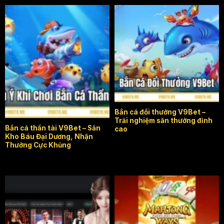
Lưu ý khi chơi bắn cá thần
Bắn cá đổi thưởng V9Bet
tài
Bắn cá đổi thưởng V9Bet –
Trải nghiệm săn thưởng đỉnh
Bắn cá thần tài V9Bet – Săn
cao
Kho Báu Đại Dương, Nhận
Thưởng Cực Khủng