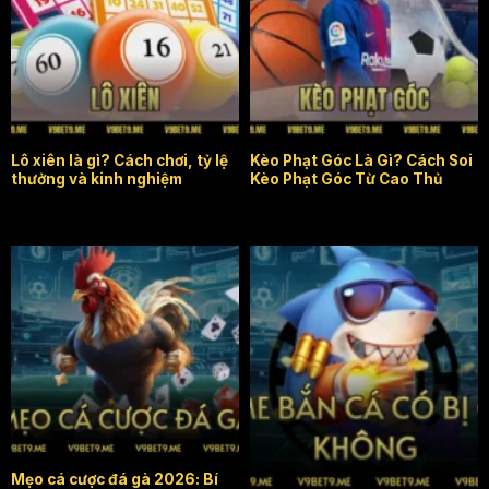
lô xiên
Kèo phạt góc
Lô xiên là gì? Cách chơi, tỷ lệ
Kèo Phạt Góc Là Gì? Cách Soi
thưởng và kinh nghiệm
Kèo Phạt Góc Từ Cao Thủ
mẹo cá cược đá gà
game bắn cá có bị cấm
không
Mẹo cá cược đá gà 2026: Bí