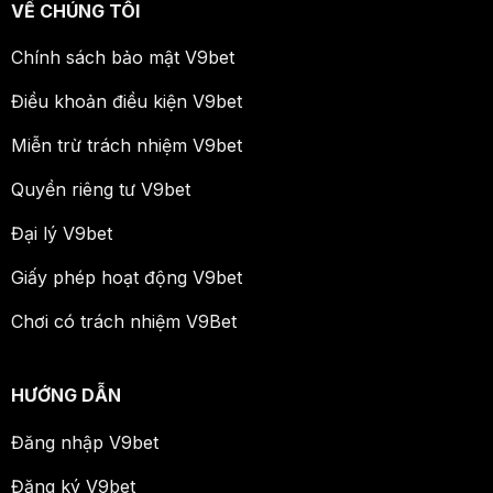
VỀ CHÚNG TÔI
Chính sách bảo mật V9bet
Điều khoản điều kiện V9bet
Miễn trừ trách nhiệm V9bet
Quyền riêng tư V9bet
Đại lý V9bet
Giấy phép hoạt động V9bet
Chơi có trách nhiệm V9Bet
HƯỚNG DẪN
Đăng nhập V9bet
Đăng ký V9bet