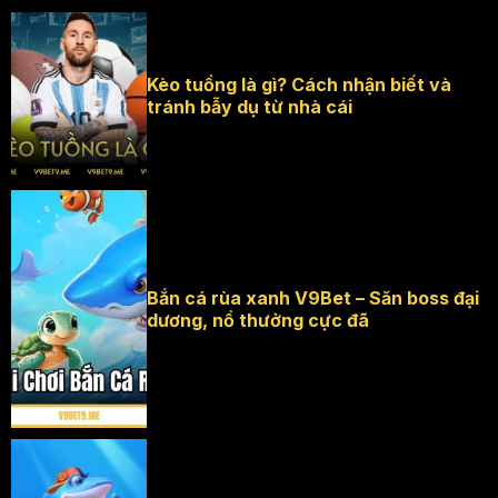
thức người chơi đạt tổng điểm gần 21 nhất. Điểm thú
vị của trò chơi là bạn sẽ cạnh tranh trực tiếp với
dealer bằng các lá bài với giá trị cụ thể.
Kèo tuồng là gì? Cách nhận biết và
Sicbo: Trò chơi xúc xắc truyền thống này trở nên
tránh bẫy dụ từ nhà cái
hấp dẫn bởi cung cấp nhiều lựa chọn cược. Ví dụ bộ
đôi, điểm số cụ thể, bộ ba, chẵn lẻ… Thưởng cao
kèo tuồng là gì
nhất mà game mang đến có thể x150 cược.
Lời kết
Casino V9bet
chắc chắn là điểm đến đầy năng động
và sáng tạo mà hội viên không thể bỏ lỡ. Tại đây, bạn
Bắn cá rùa xanh V9Bet – Săn boss đại
có thể khám phá rất nhiều trò chơi với trải nghiệm
dương, nổ thưởng cực đã
Lưu ý khi chơi
riêng biệt, thú vị. Bên cạnh đó, V9bet cung cấp những
bắn cá rùa
khoản thưởng giá trị, đảm bảo chiến thắng lớn cho
khách hàng.
xanh