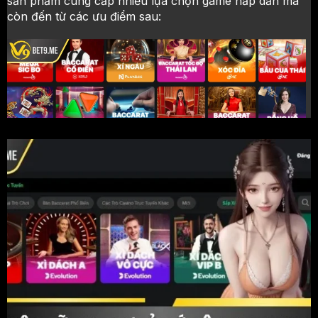
sản phẩm cung cấp nhiều lựa chọn game hấp dẫn mà
còn đến từ các ưu điểm sau:
Lợi thế chỉ có tại chuyên mục casino V9bet
Đa dạng các tựa game hấp dẫn: Việc liên kết với AE,
Evolution, Pragmatic… giúp nền tảng cung cấp
nhiều tựa game thịnh hành. Bao gồm baccarat,
roulette, sicbo, cùng xóc đĩa, tài xỉu…
Công nghệ phát live và dealer chất lượng: Các bàn