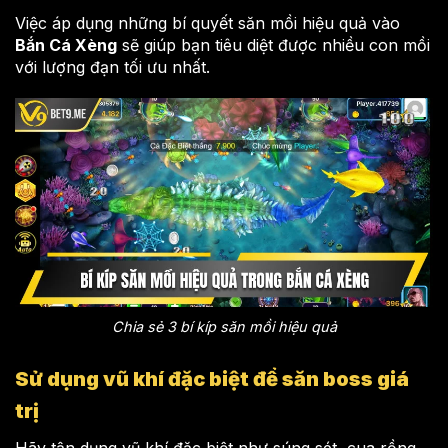
Việc áp dụng những bí quyết săn mồi hiệu quả vào
Bắn Cá Xèng
sẽ giúp bạn tiêu diệt được nhiều con mồi
với lượng đạn tối ưu nhất.
Chia sẻ 3 bí kíp săn mồi hiệu quả
Sử dụng vũ khí đặc biệt để săn boss giá
trị
Hãy tận dụng vũ khí đặc biệt như súng sét, cua rồng,