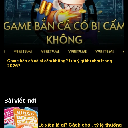
game bắn cá có bị cấm không
Game bắn cá có bị cấm không? Lưu ý gì khi chơi trong
2026?
Bài viết mới
Lô xiên là gì? Cách chơi, tỷ lệ thưởng