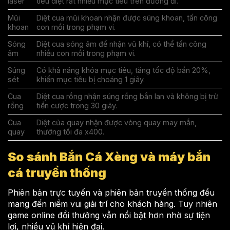
laser
tiêu diệt rất nhiều mục tiêu trên đường đi.
Mũi
Diệt cua mũi khoan nhận được súng khoan, tấn công
khoan
con mồi trong phạm vi.
Sóng
Diệt cua sóng âm để nhận vũ khí, có thể tấn công
âm
nhiều con mồi trong phạm vi.
Súng
Có khả năng khóa mục tiêu, tăng tốc độ bắn 20%,
sét
khiến mục tiêu bị choáng 1 giây.
Cua
Diệt cua rồng nhận súng rồng bắn lan và không bị trừ
rồng
tiền cược trong 30 giây.
Cua
Diệt của quay nhận được vòng quay may mắn,
quay
thưởng tối đa x400.
So sánh Bắn Cá Xèng và máy bắn
cá truyền thống
Phiên bản trực tuyến và phiên bản truyền thống đều
mang đến niềm vui giải trí cho khách hàng. Tuy nhiên
game online đổi thưởng vẫn nổi bật hơn nhờ sự tiện
lợi, nhiều vũ khí hiện đại.