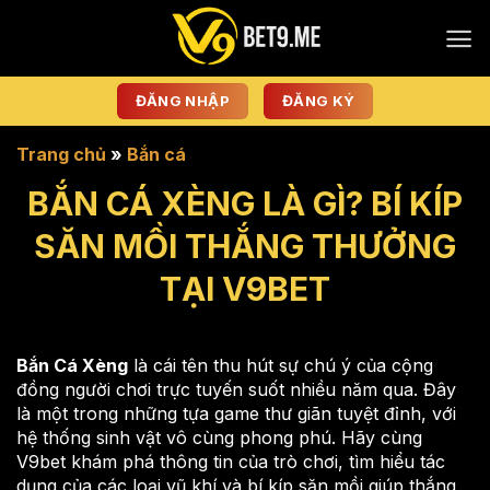
Bỏ
qua
nội
dung
ĐĂNG NHẬP
ĐĂNG KÝ
Trang chủ
»
Bắn cá
BẮN CÁ XÈNG LÀ GÌ? BÍ KÍP
SĂN MỒI THẮNG THƯỞNG
TẠI V9BET
Bắn Cá Xèng
là cái tên thu hút sự chú ý của cộng
đồng người chơi trực tuyến suốt nhiều năm qua. Đây
là một trong những tựa game thư giãn tuyệt đỉnh, với
hệ thống sinh vật vô cùng phong phú. Hãy cùng
V9bet khám phá thông tin của trò chơi, tìm hiểu tác
dụng của các loại vũ khí và bí kíp săn mồi giúp thắng