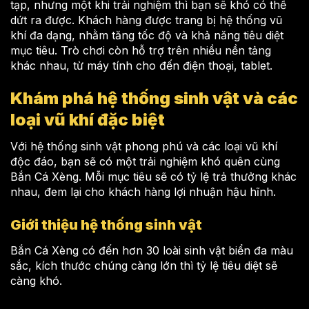
tạp, nhưng một khi trải nghiệm thì bạn sẽ khó có thể
dứt ra được. Khách hàng được trang bị hệ thống vũ
khí đa dạng, nhằm tăng tốc độ và khả năng tiêu diệt
mục tiêu. Trò chơi còn hỗ trợ trên nhiều nền tảng
khác nhau, từ máy tính cho đến điện thoại, tablet.
Khám phá hệ thống sinh vật và các
loại vũ khí đặc biệt
Với hệ thống sinh vật phong phú và các loại vũ khí
độc đáo, bạn sẽ có một trải nghiệm khó quên cùng
Bắn Cá Xèng. Mỗi mục tiêu sẽ có tỷ lệ trả thưởng khác
nhau, đem lại cho khách hàng lợi nhuận hậu hĩnh.
Giới thiệu hệ thống sinh vật
Bắn Cá Xèng có đến hơn 30 loài sinh vật biển đa màu
sắc, kích thước chúng càng lớn thì tỷ lệ tiêu diệt sẽ
càng khó.