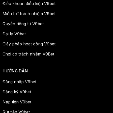
Điều khoản điều kiện V9bet
Miễn trừ trách nhiệm V9bet
Quyền riêng tư V9bet
Đại lý V9bet
Giấy phép hoạt động V9bet
Chơi có trách nhiệm V9Bet
HƯỚNG DẪN
Đăng nhập V9bet
Đăng ký V9bet
Nạp tiền V9bet
Rút tiền V9bet