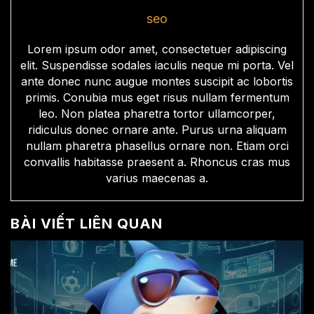
seo
Lorem ipsum odor amet, consectetuer adipiscing
elit. Suspendisse sodales iaculis neque mi porta. Vel
ante donec nunc augue montes suscipit ac lobortis
primis. Conubia mus eget risus nullam fermentum
leo. Non platea pharetra tortor ullamcorper,
ridiculus donec ornare ante. Purus urna aliquam
nullam pharetra phasellus ornare non. Etiam orci
convallis habitasse praesent a. Rhoncus cras mus
varius maecenas a.
BÀI VIẾT LIÊN QUAN