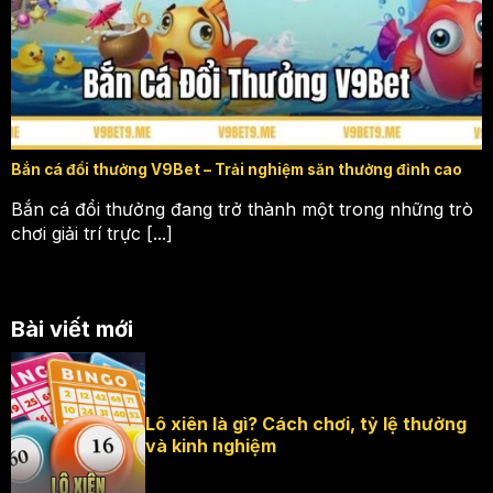
Bắn cá đổi thưởng V9Bet
Bắn cá đổi thưởng V9Bet – Trải nghiệm săn thưởng đỉnh cao
Bắn cá đổi thưởng đang trở thành một trong những trò
chơi giải trí trực [...]
Bài viết mới
Lô xiên là gì? Cách chơi, tỷ lệ thưởng
và kinh nghiệm
lô xiên