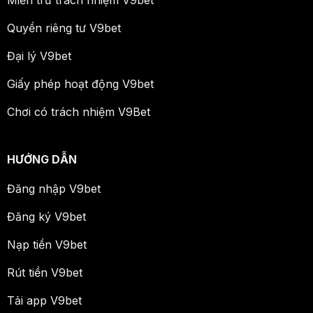
Miễn trừ trách nhiệm V9bet
Quyền riêng tư V9bet
Đại lý V9bet
Giấy phép hoạt động V9bet
Chơi có trách nhiệm V9Bet
HƯỚNG DẪN
Đăng nhập V9bet
Đăng ký V9bet
Nạp tiền V9bet
Rút tiền V9bet
Tải app V9bet