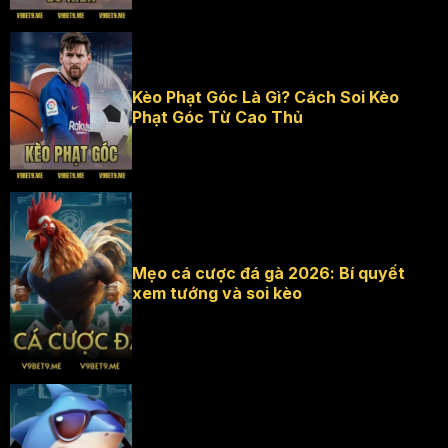
Kèo Phạt Góc Là Gì? Cách Soi Kèo
Phạt Góc Từ Cao Thủ
Kèo phạt góc
Mẹo cá cược đá gà 2026: Bí quyết
xem tướng và soi kèo
mẹo cá cược
đá gà