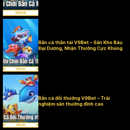
xanh
Bắn cá thần tài V9Bet – Săn Kho Báu
Đại Dương, Nhận Thưởng Cực Khủng
Lưu ý khi chơi
bắn cá thần tài
Bắn cá đổi thưởng V9Bet – Trải
nghiệm săn thưởng đỉnh cao
Bắn cá đổi
thưởng V9Bet