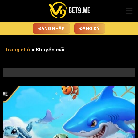
Bỏ
qua
nội
dung
ĐĂNG NHẬP
ĐĂNG KÝ
Trang chủ
»
Khuyến mãi